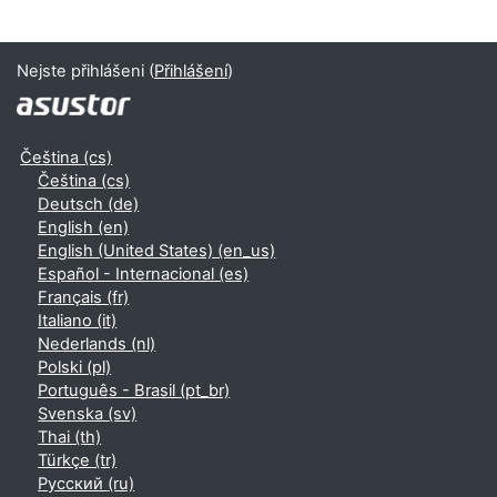
Nejste přihlášeni (
Přihlášení
)
Čeština ‎(cs)‎
Čeština ‎(cs)‎
Deutsch ‎(de)‎
English ‎(en)‎
English (United States) ‎(en_us)‎
Español - Internacional ‎(es)‎
Français ‎(fr)‎
Italiano ‎(it)‎
Nederlands ‎(nl)‎
Polski ‎(pl)‎
Português - Brasil ‎(pt_br)‎
Svenska ‎(sv)‎
Thai ‎(th)‎
Türkçe ‎(tr)‎
Русский ‎(ru)‎