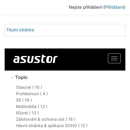
Přejít k hlavnímu obsahu
Nejste přihlášeni (
Přihlášení
)
Titulní stránka