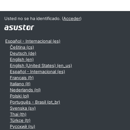
Usted no se ha identificado. (
Acceder
)
Español - Internacional ‎(es)‎
Čeština ‎(cs)‎
Deutsch ‎(de)‎
English ‎(en)‎
English (United States) ‎(en_us)‎
Español - Internacional ‎(es)‎
Français ‎(fr)‎
Italiano ‎(it)‎
Nederlands ‎(nl)‎
Polski ‎(pl)‎
Português - Brasil ‎(pt_br)‎
Svenska ‎(sv)‎
Thai ‎(th)‎
Türkçe ‎(tr)‎
Русский ‎(ru)‎